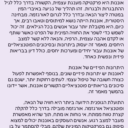
אוננות היא פרקטיקה מענגת עצמית, הקשורה בדרך כלל לגיל
ההתבגרות ולבגרות. זהו תהליך של נגיעה באיברי המין
במטרה ליצור הנאה ובדרך כלל לגרום לאורגזמה. מבחינה
היסטורית, אוננות הייתה נושא למיתוסים וטאבו רבים, אך
כיום, היא מקובלת יותר עבור אנשים בכל הגילאים. זה יכול
לשמש כדי לשפר את החוויה המינית של הפרט כאשר שותף
או לקדם אהבה עצמית, הרפיה, והנאה ללא קשר למצב
היחסים. מאמר זה יעסוק ביתרונות ובסיכונים הפוטנציאליים
של אוננות עבור יחידים ומערכות יחסים, כולל דיון בבריאות
פיזית ונפשית כאחד.
היתרונות הפיזיים של אוננות
לאוננות יש יתרונות פיזיים שונים, בנוסף לאפשרות לפעול
כצורה חשובה של טיפול עצמי. לעתים רחוקות יותר, ישנם גם
סיכונים בריאותיים פוטנציאליים הקשורים אוננות, אשר יידונו
בהמשך מאמר זה.
התועלת הגופנית הידועה ביותר היא חוויה של הנאה,
ופוטנציאל אורגזמה. אורגזמה מובילה בדרך כלל להקלה
קצרת טווח ממתח, אי נוחות או מתח, תוך שהיא מאפשרת
מעבר למצב רגוע. אנשים העוסקים באוננות יכולים למצוא
סיפוק גם בפרקטיקות המיניות שלהם, מבלי להסתמך על בן