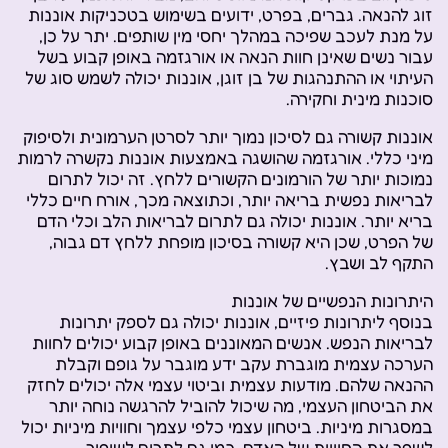
זוג להנאה. גברים, בפרט, ידועים בשימוש בטכניקות אוננות
על מנת לעכב שפיכה במהלך יחסי מין שותפים. יתר על כן,
עבור נשים שאינן חוות הנאה או אורגזמה באופן קבוע בשל
העיתוי או ההתנהגות של בן זוגן, אוננות יכולה לשמש סוג של
סוכנות מינית וחקירה.
אוננות קשורה גם לסיכון נמוך יותר לסרטן הערמונית ולסיפוק
מיני כללי. אורגזמה שהושגה באמצעות אוננות נקשרה לרמות
נמוכות יותר של הורמונים הקשורים ללחץ. זה יכול לתרום
לבריאות נפשית בריאה יותר, וכתוצאה מכך, אורח חיים כללי
בריא יותר. אוננות יכולה גם לתרום לבריאות הלב וכלי הדם
של הפרט, שכן היא קשורה בסיכון מופחת ללחץ דם גבוה,
התקף לב ושבץ.
היתרונות הנפשיים של אוננות
בנוסף ליתרונות פיזיים, אוננות יכולה גם לספק יתרונות
לבריאות הנפש. אנשים המאוננים באופן קבוע יכולים לחוות
הערכה עצמית מוגברת עקב ידע מוגבר על גופם וקבלת
ההנאה שלהם. מודעות עצמית וביטוי עצמי אלה יכולים לחזק
את הביטחון העצמי, מה שיכול להוביל להרגשה נוחה יותר
במסגרות מיניות. ביטחון עצמי כלפי עצמך וחוויות מיניות יכול
לשפר את החוויות של האדם, כמו גם לתרום לשיפור