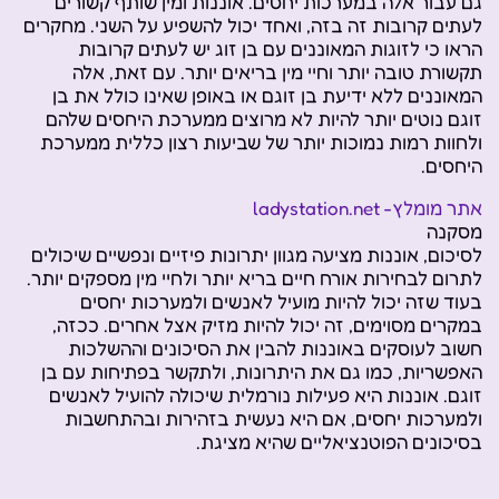
גם עבור אלה במערכות יחסים. אוננות ומין שותף קשורים
לעתים קרובות זה בזה, ואחד יכול להשפיע על השני. מחקרים
הראו כי לזוגות המאוננים עם בן זוג יש לעתים קרובות
תקשורת טובה יותר וחיי מין בריאים יותר. עם זאת, אלה
המאוננים ללא ידיעת בן זוגם או באופן שאינו כולל את בן
זוגם נוטים יותר להיות לא מרוצים ממערכת היחסים שלהם
ולחוות רמות נמוכות יותר של שביעות רצון כללית ממערכת
היחסים.
אתר מומלץ- ladystation.net
מסקנה
לסיכום, אוננות מציעה מגוון יתרונות פיזיים ונפשיים שיכולים
לתרום לבחירות אורח חיים בריא יותר ולחיי מין מספקים יותר.
בעוד שזה יכול להיות מועיל לאנשים ולמערכות יחסים
במקרים מסוימים, זה יכול להיות מזיק אצל אחרים. ככזה,
חשוב לעוסקים באוננות להבין את הסיכונים וההשלכות
האפשריות, כמו גם את היתרונות, ולתקשר בפתיחות עם בן
זוגם. אוננות היא פעילות נורמלית שיכולה להועיל לאנשים
ולמערכות יחסים, אם היא נעשית בזהירות ובהתחשבות
בסיכונים הפוטנציאליים שהיא מציגת.