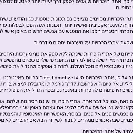
י כך, אתרי היכרויות שואפים לספק דרך יעילה יותר לאנשים למצוא
נסופיים.
רי היכרויות מסוימים מציעים גם תכונות נוספות כגון הודעות, שיחות
וויה לאינטראקטיבית ואישית יותר. תכונות אלה הפכו לבעלות ער
ברתי והסגרים הפכו את המפגש עם אנשים חדשים באופן אישי ל
פעת אתרי הכרויות על מערכות יחסים מודרניות
ייתם של אתרי היכרויות שינתה ללא ספק את נוף מערכות היחסים
ברתי המיידי שלהם או למיקום הגיאוגרפי שלהם כשהם מחפשים אה
י זוג פוטנציאליים מכל העולם, להרחיב אופקים ולהגדיל את סיכוי
יתר על כן, אתרי היכרויות סייעו e
ילית, אך כיום היא נחשבת לדרך נורמלית ומקובלת למצוא בן זוג. 
שים היו פתוחים להיכרויות באינטרנט ובכך הגדיל את הפופולריות 
 זאת, כמו כל דבר אחר, אתרי היכרויות יש גם חסרונות שלהם. א
קאטפישינג. אנשים עלולים להציג את עצמם באופן שגוי בפרופיל
 נפגשים פנים אל פנים. בנוסף, האפשרויות האינסופיות והמנטליות
מית, שבה אנשים ממהרים לעבור לשידוך הבא אם הדברים לא מס
תיד של אתרי ההיכרויות