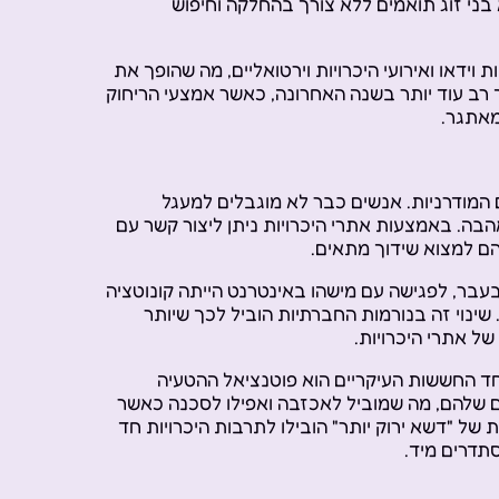
 בני זוג תואמים ללא צורך בהחלקה וחיפוש
 וידאו ואירועי היכרויות וירטואליים, מה שהופך את
ך רב עוד יותר בשנה האחרונה, כאשר אמצעי הריחוק
מאתגר.
 המודרניות. אנשים כבר לא מוגבלים למעגל
בה. באמצעות אתרי היכרויות ניתן ליצור קשר עם
יהם למצוא שידוך מתאים.
destigmatiz היכרויות באינטרנט. בעבר, לפגישה עם מישהו באינטרנט הייתה קונוטציה
שינוי זה בנורמות החברתיות הוביל לכך שיותר
של אתרי היכרויות.
חד החששות העיקריים הוא פוטנציאל ההטעיה
ים שלהם, מה שמוביל לאכזבה ואפילו לסכנה כאשר
 של "דשא ירוק יותר" הובילו לתרבות היכרויות חד
תדרים מיד.