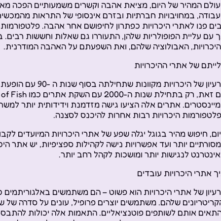
ולם המהיר של היום, מציאת אהבה וקשרים משמעותיים הפכה מאתג
בודה, במחויבויות חברתיות ובזרם אינסופי של התראות מהמכשירי
ים פנו לאתרי היכרויות כפתרון לחיפושם אחר אהבה. פלטפורמות א
 עם עליית הפופולריות שלהן, התעוררו גם שאלות וחששות רבים. ב
יכרויות, האבולוציה שלהם, ואת השפעתם על האהבה המודרנית.
ייתם של אתרי ההיכרויות
יינסטרים. אתרים אלה הציעו גישה מזדמנת וידידותית יותר ל
לטפורמות היכרויות רבות אחרות להיכנס לסצנה.
ום, חיפוש מהיר בגוגל יגלה שפע של אתרי היכרויות המיועדים לקבוצ
סורתיים יותר ועד אפשרויות נישה לקהילות ספציפיות, יש אתר היכ
ינטרנט לנגישות יותר ומושכות לקהל רחב יותר.
ך אתרי היכרויות עובדים
עיון של אתרי היכרויות הוא פשוט – הם משתמשים באלגוריתמים
קריטריונים שלהם. משתמשים יוצרים פרופיל, עונים על סדרה של 
תאים אותם לשותפים פוטנציאליים. התאמות אלה יכולות להתבסס על