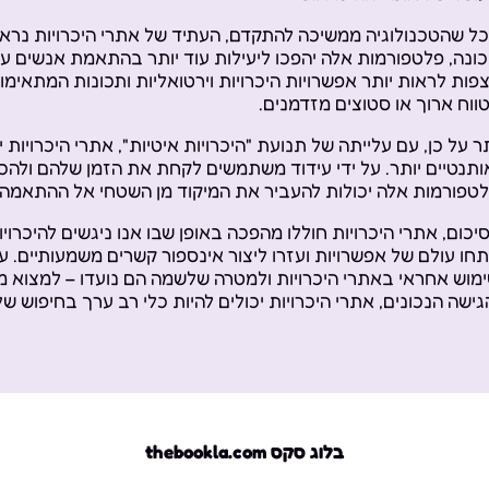
ל שהטכנולוגיה ממשיכה להתקדם, העתיד של אתרי היכרויות נראה
ונה, פלטפורמות אלה יהפכו ליעילות עוד יותר בהתאמת אנשים על
פות לראות יותר אפשרויות היכרויות וירטואליות ותכונות המתאימ
ווח ארוך או סטוצים מזדמנים.
ר על כן, עם עלייתה של תנועת "היכרויות איטיות", אתרי היכרויות
ותנטיים יותר. על ידי עידוד משתמשים לקחת את הזמן שלהם ולהכי
טפורמות אלה יכולות להעביר את המיקוד מן השטחי אל ההתאמה 
יכום, אתרי היכרויות חוללו מהפכה באופן שבו אנו ניגשים להיכרו
חו עולם של אפשרויות ועזרו ליצור אינספור קשרים משמעותיים. עם
מוש אחראי באתרי היכרויות ולמטרה שלשמה הם נועדו – למצוא מ
גישה הנכונים, אתרי היכרויות יכולים להיות כלי רב ערך בחיפוש ש
בלוג סקס thebookla.com