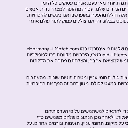
רת יותר מאי פעם. אנחנו עסוקים כל הזמן
ם הניידים שלנו. עם הזמן הופך למצרך נדיר, אנשים
לה חוללו מהפכה באופן שבו אנו ניגשים להיכרויות,
פוסט בבלוג זה, אנו צוללים עמוק לתוך עולם אתרי
הרעיון של היכרויות מקוונות שתחילתה בסוף שנות ה -90 עם הופעתם של אתרי אינטרנט כמו Match.com ו- eHarmony.
עם זאת, רק בתחילת שנות ה-2000 עם השקת אתרים כמו Plenty of Fish ו-OkCupid, היכרויות מקוונות זכו לפופולריות
משתמש למציאת אהבה, והצלחתם פתחה את הדלתות
ות גיל, תחומי עניין ומטרות זוגיות שונות. מהאתרים
רויות כמעט לכולם. מגוון רחב זה הפך את ההיכרויות
 כדי להתאים למשתמשים על פי העדפותיהם
שאלות, ולאחר מכן הנתונים שלהם משמשים כדי
 מיקום, תחומי עניין, תאימות וגורמים אחרים. על