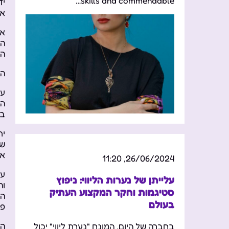
skills and commendable…
יד
אי
את
הח
הח
הש
על
הח
בנ
של
אנ
26/06/2024, 11:20
עם
עלייתן של נערות הליווי: ניפוץ
וה
סטיגמות וחקר המקצוע העתיק
הם
בעולם
פע
הע
בחברה של היום, המונח "נערת ליווי" יכול