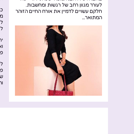
לעורר מגוון רחב של רגשות ומחשבות.
ככ
חלקם עשויים לדמיין את אורח החיים הזוהר
מכ
המתואר…
לצ
לט
ית
וא
פל
לס
פת
שי
וה