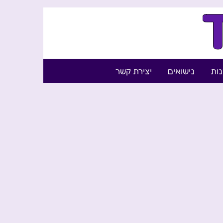
נות
נישואים
יצירת קשר