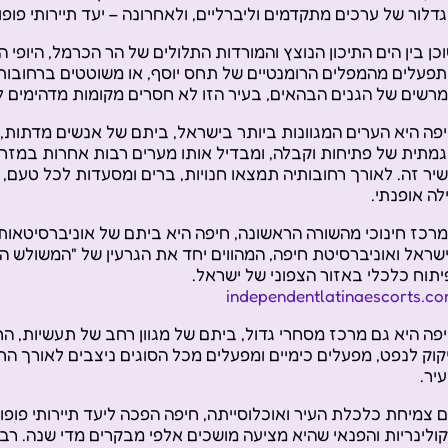
דלור של ערכים מתקדמים וליברליים, ולאחרונה – יעד תיירותי פופול
כן בין הים התיכון הנוצץ והמורדות התלולים של הר הכרמל, היופי
פעלים מהמפלים הרומנטיים של תחס יוסף, או משוטטים ברחובות ה
רשים של הגנים הבהאים, בעיר הזו לא חסרים מקומות מדהימים ל
פה היא הערים המגוונות ביותר בישראל, ביתם של אנשים מדתות, תר
מתית של פתיחות וקבלה, ומבדיל אותו מערים רבות אחרות במזרח
יר זה. לאורך רחובותיה תמצאו חנויות, ברים ומסעדות לכל טעם, ב
לה אופנתי.
רכז חינוכי מהשורה הראשונה, חיפה היא ביתם של אוניברסיטאות ר
שראל ואוניברסיטת חיפה, המהווים יחד את הגרעין של "המשולש 
יתוח כלכלי באזור הצפוני של ישראל.
independentlatinaescorts.c
פה היא גם מרכז מסחרי גדול, ביתם של מגוון רחב של תעשיות, הח
קוק לנפט, מפעלים כימיים ומפעלים מכל הסוגים ניצבים לאורך החו
יר.
 צמיחת כלכלת העיר ואוכלוסייתה, חיפה הפכה ליעד תיירותי פופול
ולינריות והפנאי שהיא מציעה מושכים אלפי מבקרים מדי שנה. רבי