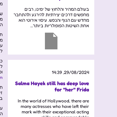
מג
בעולם המהיר והלחוץ של ימינו, רבים
שו
מחפשים דרכים יצירתיות להירגע ולהתחבר
מת
מחדש עם הגוף והנפש. עיסוי אירוטי הוא
המ
אחת השיטות הפופולריות ביותר…
חי
מג
עש
לי
כמ
לי
ופ
29/08/2024, 14:39
om
Salma Hayek still has deep love
חי
for "her" Frida
זי
בע
In the world of Hollywood, there are
many actresses who have left their
עם
mark with their exceptional acting
הק