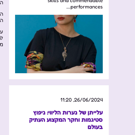
skills and commendable
הש
performances.…
הא
הכ
עם
לה
מת
26/06/2024, 11:20
עלייתן של נערות הליווי: ניפוץ
סטיגמות וחקר המקצוע העתיק
בעולם