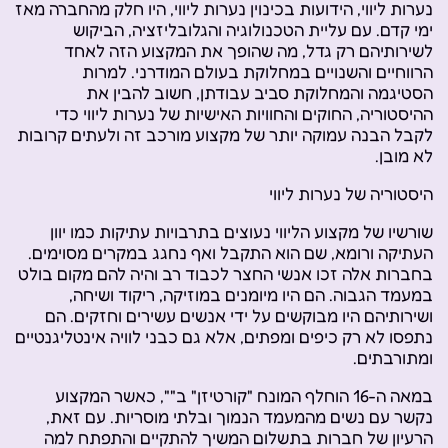
נערות ליווי, הידועות בכינוין נערות ליווי, היו חלק מהחברה מאז
ימי קדם. עם עליית הטכנולוגיה והגלובליזציה, הביקוש
לשירותיהם רק גדל, מה שהופך את המקצוע הזה לאחד
הרווחיים והשנויים במחלוקת בעולם המודרני. למרות
הסטיגמה והמחלוקת סביב עבודתן, חשוב להבין את
ההיסטוריה, החוקים והחוויות האישיות של נערות ליווי כדי
לקבל הבנה עמוקה יותר של מקצוע מורכב זה ולעתים קרובות
לא מובן.
היסטוריה של נערות ליווי
שורשיו של מקצוע הליווי נעוצים בתרבויות עתיקות כמו יוון
העתיקה ורומא, שם הוא התקבל ואף נחגג במקרים מסוימים.
בחברות אלה זכו אנשי החצר לכבוד רב והיה להם מקום בולט
במעמד הגבוה. הם היו מיומנים במוזיקה, ריקוד ושיחה,
ושירותיהם היו מבוקשים על ידי אנשים עשירים וחזקים. הם
נתפסו לא רק כיפים ומפתים, אלא גם כבני לוויה אינטליגנטיים
ומתורבתים.
במאה ה-16 הוחלף המונח "קורטיזן" ב"", כאשר המקצוע
נקשר עם נשים מהמעמד הנמוך ובלתי מוסריות. עם זאת,
הרעיון של חברות בתשלום המשיך להתקיים והתפתח למה