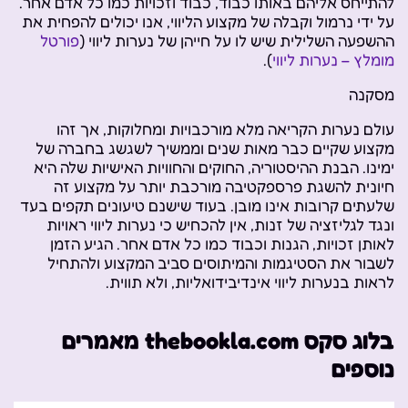
להתייחס אליהם באותו כבוד, כבוד וזכויות כמו כל אדם אחר.
על ידי נרמול וקבלה של מקצוע הליווי, אנו יכולים להפחית את
ההשפעה השלילית שיש לו על חייהן של נערות ליווי (
פורטל
מומלץ – נערות ליווי
).
מסקנה
עולם נערות הקריאה מלא מורכבויות ומחלוקות, אך זהו
מקצוע שקיים כבר מאות שנים וממשיך לשגשג בחברה של
ימינו. הבנת ההיסטוריה, החוקים והחוויות האישיות שלה היא
חיונית להשגת פרספקטיבה מורכבת יותר על מקצוע זה
שלעתים קרובות אינו מובן. בעוד שישנם טיעונים תקפים בעד
ונגד לגליזציה של זנות, אין להכחיש כי נערות ליווי ראויות
לאותן זכויות, הגנות וכבוד כמו כל אדם אחר. הגיע הזמן
לשבור את הסטיגמות והמיתוסים סביב המקצוע ולהתחיל
לראות בנערות ליווי אינדיבידואליות, ולא תווית.
בלוג סקס thebookla.com מאמרים
נוספים