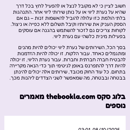
חשוב לציין כי לא מקובל לנצל או להפעיל לחץ בכל דרך
שהיא על נערת ליווי או על נותן שירותי ליווי אחר. התנהגות
בלתי הולמת כזו עלולה להוביל להאשמות זנות – גם אם
הספק העניק את שירותיו וקיבל תשלום ללא כפייה או ניצול.
לקוחות צריכים גם לזכור להשתמש בהגנה אם עוסקים
בפעילות מינית כלשהי עם נערת ליווי.
בסך הכל, השירותים של נערת ליווי יכולים להיות מהנים
ומתגמלים כאחד. עבור הלקוח, זו יכולה להיות הזדמנות
להבטיח חברה חברתית וחברות. עבור נערת הליווי, זו יכולה
להיות דרך להתפרנס באופן לגיטימי תוך כדי הנאה מקריירה
בתחום. כל עוד החוק מכובד, שירותים אלה יכולים להינתן
בבטחה ובבטחה, מה שמאפשר לשני הצדדים ליהנות מכך.
בלוג סקס thebookla.com מאמרים
נוספים
08/10/2025, 03:01