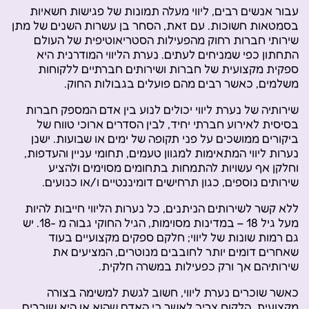
עבור אנשים רבים, ליווי מעלה תמונות של פגישות חשאיות
בסמטאות חשוכות. עם זאת, הסחר בן עשרות השנים של מתן
שירותי חברות רחוק מהפעילות הסטריאוטיפית של העולם
התחתון כפי שמניחים לעתים. נערת הליווי המודרנית היא
ספקית מקצועית של חברות ושירותים חברתיים ללקוחות
משלמים, כאשר רבים מהם פועלים בגבולות החוק.
שירותיה של נערת ליווי יכולים לנוע בין אדם המספק חברות
בסיסית לאירוע חברתי יחיד, לבין הסדרים ארוכי טווח של
ביקורים ממושכים על פני תקופה של ימים או שבועות. ישנן
נערות ליווי המתאימות למגוון טעמים, תחומי עניין והעדפות,
וחלקן אף עשויות להתמחות בתחומים מסוימים ולהציע
שירותים נוספים, כגון תרחישים דומיננטיים ו/או כנועים.
ללא קשר לשירותים הניתנים, כל נערות הליווי חייבות להיות
מעל גיל 18 – במדינות מסוימות, הגיל החוקי גבוה מ -18. יש
גם רמות שונות של ליווי; חלקם ספקים מקצועיים בעוד
שאחרים דומים יותר לחובבים מנוטרים, המציעים את
שירותיהם אך ורק כפעילות במשרה חלקית.
כאשר שוכרים נערת ליווי, חשוב לגשת למשימה בצורה
מקצועית. הלקוח צריך לאשר כי האדם שהוא או היא שוכרים