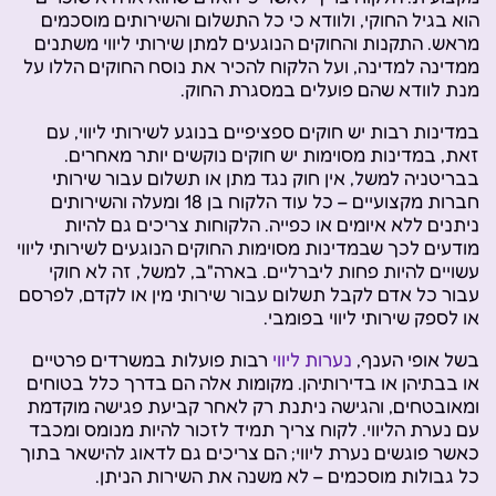
הוא בגיל החוקי, ולוודא כי כל התשלום והשירותים מוסכמים
מראש. התקנות והחוקים הנוגעים למתן שירותי ליווי משתנים
ממדינה למדינה, ועל הלקוח להכיר את נוסח החוקים הללו על
מנת לוודא שהם פועלים במסגרת החוק.
במדינות רבות יש חוקים ספציפיים בנוגע לשירותי ליווי, עם
זאת, במדינות מסוימות יש חוקים נוקשים יותר מאחרים.
בבריטניה למשל, אין חוק נגד מתן או תשלום עבור שירותי
חברות מקצועיים – כל עוד הלקוח בן 18 ומעלה והשירותים
ניתנים ללא איומים או כפייה. הלקוחות צריכים גם להיות
מודעים לכך שבמדינות מסוימות החוקים הנוגעים לשירותי ליווי
עשויים להיות פחות ליברליים. בארה"ב, למשל, זה לא חוקי
עבור כל אדם לקבל תשלום עבור שירותי מין או לקדם, לפרסם
או לספק שירותי ליווי בפומבי.
בשל אופי הענף,
נערות ליווי
רבות פועלות במשרדים פרטיים
או בבתיהן או בדירותיהן. מקומות אלה הם בדרך כלל בטוחים
ומאובטחים, והגישה ניתנת רק לאחר קביעת פגישה מוקדמת
עם נערת הליווי. לקוח צריך תמיד לזכור להיות מנומס ומכבד
כאשר פוגשים נערת ליווי; הם צריכים גם לדאוג להישאר בתוך
כל גבולות מוסכמים – לא משנה את השירות הניתן.