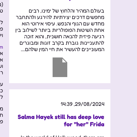
(מ
בעולם המהיר והלחוץ של ימינו, רבים
טי
מחפשים דרכים יצירתיות להירגע ולהתחבר
למ
מחדש עם הגוף והנפש. עיסוי אירוטי הוא
פס
אחת השיטות הפופולריות ביותר לשילוב בין
וי
רגיעה פיזית להנאה חושנית, והוא זוכה
להתעניינות גוברת בקרב זוגות ומבוגרים
om
המעוניינים להעשיר את חיי המין שלהם.…
אח
או
וע
רג
עם
כפ
לע
29/08/2024, 14:39
מנ
חב
Salma Hayek still has deep love
פת
for "her" Frida