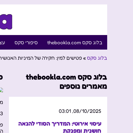
בלוג סקס thebookla.com
סיפורי סקס
עצו
בלוג סקס
»
פטישים למין: חקירה של המיניות האנושית
בלוג סקס thebookla.com
פ
מאמרים נוספים
מס
08/10/2025, 03:01
21
עיסוי אירוטי: המדריך הסודי להנאה
פט
חושנית ומפנקת
הח