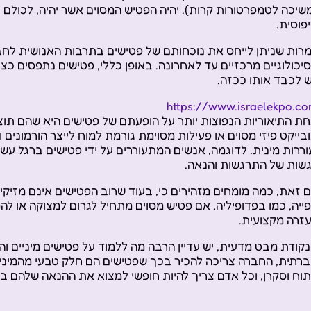
שיכה לטמפרטורות קרות). יהיה הפטיש המסוים אשר יהיה, לכולם
פוסית.
רות שניתן לייחס את נוכחותם של פטישים בתרבות האנושית לחבר
יכולוגיים מרכזיים עד לאחרונה. באופן כללי, פטישים נתפסים כצור
ש לכבד אותו ככזה.
https://www.israelekpo.c
ת התיאוריות הנפוצות יותר על הופעתם של פטישים היא שהם תוצא
בייקט פיזי מסוים או פעילות מסוימת גורמת למוח לייצר הורמונים ו
וררות מינית. לדוגמה, אנשים המתעוררים על ידי פטישים ברגל ע
שות של התרגשות והנאה.
 זאת, כמה מומחים מזהירים כי, בעוד שרוב הפטישים אינם מזיקים 
ייה, כמו בפדופיליה. אם פטיש מסוים מתחיל לגרום למצוקה או להפ
זרה מקצועית.
קודת מבט מדעית, יש עדיין הרבה מה ללמוד על פטישים מיניים ו
רתית, החברה צריכה להכיר בכך שפטישים הם חלק טבעי מהמיניו
וח וסקרן, וכל אדם צריך להיות חופשי למצוא את ההנאה שלהם ב