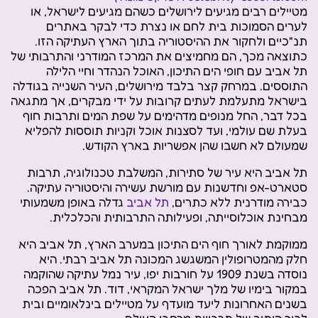
מטיילים רבים מגיעים לירושלים כשהם מגיעים לישראל, או
לערים הסמוכות בית לחם או נצרת כדי לבקר באתרים
תנ"כיים ולחקור את ההיסטוריה בתוך הארץ העתיקה הזו.
כתוצאה מכך, הם מחמיצים את המרכז המודרני והתרבותי של
תל אביב עם חופי הים התיכון, האוכל הנהדר וחיי הלילה
התוססים. במרחק קצר בלבד מירושלים, העיר השנייה בגודלה
בישראל מתעלמת לעתים קרובות על ידי מבקרים, אך מתגאה
בכל דבר, החל מנופים מדהימים על שפת המים ותרבות חוף
בעלת שם עולמי, ועד לסצנות אוכל וקניות תוססות להפליא
שמעולם לא חשבו שהן אפשריות בארץ הקודש.
תל אביב היא עיר של סתירות, המשלבת טכנולוגיה, תרבות
סטארט-אפ וחדשנות עם מורשת עשירה והיסטוריה עתיקה.
כבירה מודרנית ללא כתרים,
תל אביב
גדלה באופן משמעותי
מבחינת אוכלוסייתה, ופעילותה התרבותית והכלכלית.
ממוקמת לאורך חוף הים התיכון במערב הארץ, תל אביב היא
חלק מהמטרופולין המשגשג המכונה תל אביב רבתי. היא
נוסדה בשנת 1909 על חורבות יפו, עיר נמל עתיקה שהוקמה
במקור בימיו של מלך ישראל המקראי, דוד. תל אביב הפכה
בשנים האחרונות ליעד מועדף על מטיילים בינלאומיים ובית