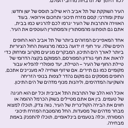
לכור היתוך של תרבויות מרחבי העולם.
העיר השוקקת של תל אביב היא שילוב תוסס של ישן וחדש;
עתיק ומודרני; קסם מזרח תיכוני ותחכום אירופאי. בעוד
האווירה והתרבות של העיר יגרמו לכם להרגיש כמו בבית,
אתם גם תופתעו מהמסתורין והמסתורין העוטפים את העיר.
אחד המאפיינים המזוהים ביותר של תל אביב הוא החופים
היפים שלה. עיר חוף זו ידועה בכמה מרצועות החול הציוריות
ביותר לאורך הים התיכון. המבקרים מגיעים מקרוב ומרחוק כדי
לראות את חוף גורדון המפורסם, הממוקם בקצה הדרומי של
טיילת החוף של העיר – הטיילת, יעד פופולרי להפליא עבור
מקומיים כמו גם תיירים. אם שיזוף ושחייה לא מעניינים אתכם,
החופים מספקים גם מקום נהדר לצפות בנופי הזריחה
והשקיעה המדהימים, וליהנות מנוף מדהים של הים התיכון.
אוכל הוא הלב של התרבות התל אביבית וכל יום הוא חגיגה
של טעמים. בין אם אתם מטיילים בשוק הכרמל ההומה או
חווים את הבירה הקולינרית של העיר, נווה צדק, תוכלו למצוא
מבחר מדהים של מסעדות. החל מהמטבח המזרח תיכוני
המסורתי, וכלה בטעמים בינלאומיים, תוכלו להתפנק באמת
מבחירה.