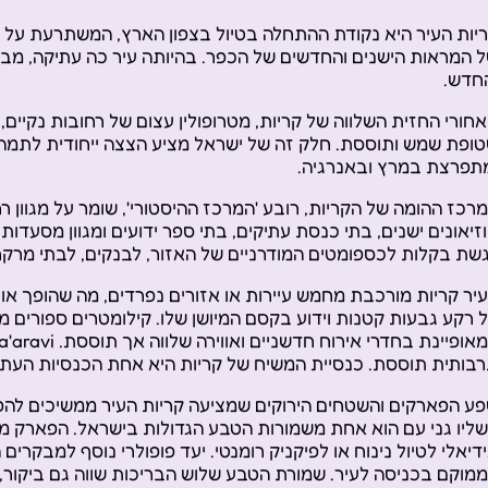
 המראות הישנים והחדשים של הכפר. בהיותה עיר כה עתיקה, מבט
חדש.
חורי החזית השלווה של קריות, מטרופולין עצום של רחובות נקיים, 
ופת שמש ותוססת. חלק זה של ישראל מציע הצצה ייחודית לתמ
תפרצת במרץ ובאנרגיה.
רכז ההומה של הקריות, רובע 'המרכז ההיסטורי', שומר על מגוון ר
זיאונים ישנים, בתי כנסת עתיקים, בתי ספר ידועים ומגוון מסעדות 
שת בקלות לכספומטים המודרניים של האזור, לבנקים, לבתי מרקחת 
יר קריות מורכבת מחמש עיירות או אזורים נפרדים, מה שהופך אותה
 רקע גבעות קטנות וידוע בקסם המיושן שלו. קילומטרים ספורים מ
בותית תוססת. כנסיית המשיח של קריות היא אחת הכנסיות העתיקות
ע הפארקים והשטחים הירוקים שמציעה קריות העיר ממשיכים להפ
ליו גני עם הוא אחת משמורות הטבע הגדולות בישראל. הפארק מספק
דיאלי לטיול נינוח או לפיקניק רומנטי. יעד פופולרי נוסף למבקרי
מוקם בכניסה לעיר. שמורת הטבע שלוש הבריכות שווה גם ביקור,