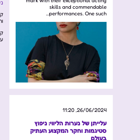
mark with their exceptional acting
נע
skills and commendable
performances. One such…
קר
וה
קר
עב
26/06/2024, 11:20
עלייתן של נערות הליווי: ניפוץ
סטיגמות וחקר המקצוע העתיק
בעולם