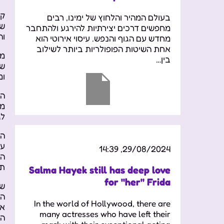
בעולם המהיר והלחוץ של ימינו, רבים
של
מחפשים דרכים יצירתיות להירגע ולהתחבר
וה
מחדש עם הגוף והנפש. עיסוי אירוטי הוא
אחת השיטות הפופולריות ביותר לשילוב
מא
בין…
שט
ומ
המ
מו
לג
הע
על
29/08/2024, 14:39
תר
Salma Hayek still has deep love
for "her" Frida
שפ
הש
In the world of Hollywood, there are
אי
many actresses who have left their
המ