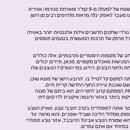
קריות העיר היא נקודת ההתחלה בטיול בצפון הארץ, המשתרעת על שטח של למעלה מ-9 קמ"ר ומארחת פנורמה אווירית
 מעבר לאופק יגלה מראות מדהימים רבים מן הישן
גורדי שחקים חדשניים ווילות אלגנטיות זוהר באווירה
היל מרתק של תרבות המועשרת בטעמים תוססים
חב של מקומות היסטוריים ותרבותיים. אלה כוללים
המגישות מאכלים מקומיים. מכאן, תיירים יכולים
ולחוף הבונים, הידוע במי הטורקיז הנוצצים שלו.
 למקום קל לטייל בו. 'הרובע הישן' של מוצא שוכן
שם שוכנת עיירת החוף החדשה קריית חיים,
המאופיינת בחדרי אירוח חדשניים ואווירה שלווה אך תוססת. Ma'aravi, הממוקם קרוב לחוף הים, הוא ביתם של סצנה
 ביותר באזור ודוגמה איקונית לדו קיום דתי.
וך אותה לפופולרית בקרב חובבי טבע. פארק הטבע
 מסלולי הליכה ושבילי אופניים, והוא מהווה יעד
ם הוא שמורת הטבע אביטל וזרובבל, אזור טבע פופולרי
 במיוחד אם אתם צפרים.