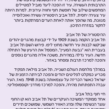
התרבותית העשירה, עיר זו הפכה ליעד מוביל למטיילים
המחפשים שילוב של חופשת חוף וחוויה עירונית. למרות היותה
עיר צעירה יחסית, לתל אביב היסטוריה עשירה ואוכלוסייה
מגוונת, מה שהופך אותה לאחת הערים המרתקות ביותר
לחקור במזרח התיכון.
ההיסטוריה של תל אביב
תל אביב הוקמה בשנת 1909 על ידי קבוצת מהגרים יהודים
שביקשו לבנות עיר חדשה מחוץ ליפו. פירוש השם תל אביב
בעברית הוא "גבעת המעיין", המסמל את הרעיון של התחלה
חדשה. העיר גדלה במהירות, משכה אליה מהגרים נוספים
והפכה למרכז תרבות ומסחר באזור.
במהלך מלחמת העולם השנייה, תל אביב מילאה תפקיד
מכריע כמקלט לפליטים יהודים והפכה לבירתה הזמנית של
ישראל כאשר הכריזה על עצמאותה בשנת 1948. מאז, העיר
עברה התפתחות מהירה, והפכה למרכז מודרני וקוסמופוליטי.
חיי חוף בתל אביב
אחד ממוקדי המשיכה העיקריים של תל אביב הוא קו החוף
עוצר הנשימה שלה ומזג האוויר השמשי, שמושכים תיירים