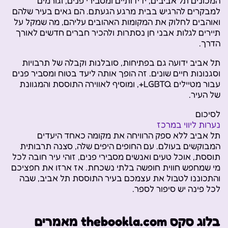
המכונים תל אביבים, ידידותיים ומסבירי פנים, וגורמים
למבקרים להרגיש בבית מרגע הגעתם. הם גאים בעיר שלהם
ואוהבים לחלוק את המקומות האהובים עליהם, מה שמקל על
תיירים לגלות אבני חן נסתרות ולהכיר חברים חדשים לאורך
הדרך.
תל אביב ידועה גם בפתיחות, סובלנות וקבלה של תרבויות
וסגנונות חיים שונים. זה הופך אותה ליעד בטוח ומסביר פנים
עבור מטיילים LGBTQ+, ומוסיף לאווירה התוססת והמגוונת
של העיר.
לסיכום
נערות ליווי במרכז
תל אביב ללא ספק הרוויחה את מקומה כאחד היעדים
המבוקשים בעולם. עם החופים היפים שלה, סצנה תרבותית
תוססת, אוכל טעים ואנשים מסבירי פנים, זוהי עיר חובה לכל
מי שמחפש חווית חופשה בלתי נשכחת. אז ארזו את חפציכם
והתכוננו לטבול את עצמכם בעיר התוססת תל אביב, שבה
לכל פינה יש סיפור לספר.
בלוג סקס thebookla.com מאמרים