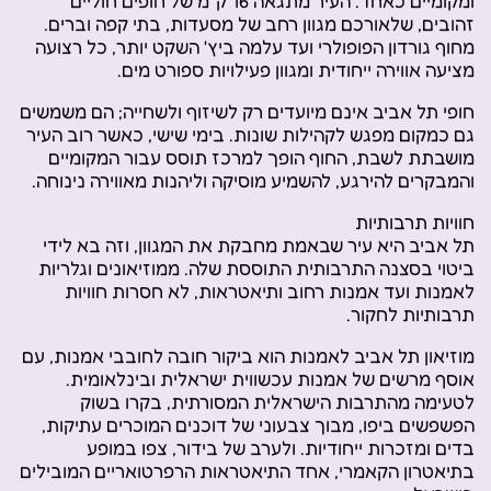
ומקומיים כאחד. העיר מתגאה 16 ק"מ של חופים חוליים
זהובים, שלאורכם מגוון רחב של מסעדות, בתי קפה וברים.
מחוף גורדון הפופולרי ועד עלמה ביץ' השקט יותר, כל רצועה
מציעה אווירה ייחודית ומגוון פעילויות ספורט מים.
חופי תל אביב אינם מיועדים רק לשיזוף ולשחייה; הם משמשים
גם כמקום מפגש לקהילות שונות. בימי שישי, כאשר רוב העיר
מושבתת לשבת, החוף הופך למרכז תוסס עבור המקומיים
והמבקרים להירגע, להשמיע מוסיקה וליהנות מאווירה נינוחה.
חוויות תרבותיות
תל אביב היא עיר שבאמת מחבקת את המגוון, וזה בא לידי
ביטוי בסצנה התרבותית התוססת שלה. ממוזיאונים וגלריות
לאמנות ועד אמנות רחוב ותיאטראות, לא חסרות חוויות
תרבותיות לחקור.
מוזיאון תל אביב לאמנות הוא ביקור חובה לחובבי אמנות, עם
אוסף מרשים של אמנות עכשווית ישראלית ובינלאומית.
לטעימה מהתרבות הישראלית המסורתית, בקרו בשוק
הפשפשים ביפו, מבוך צבעוני של דוכנים המוכרים עתיקות,
בדים ומזכרות ייחודיות. ולערב של בידור, צפו במופע
בתיאטרון הקאמרי, אחד התיאטראות הרפרטואריים המובילים